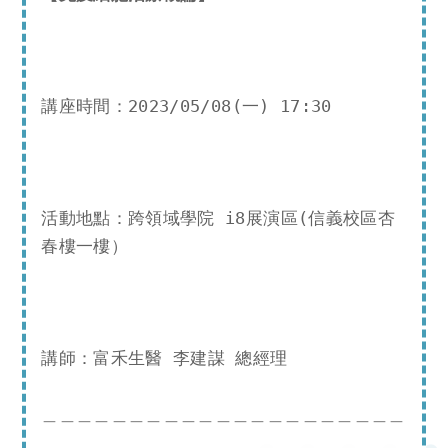
講座時間：2023/05/08(一) 17:30
活動地點：跨領域學院 i8展演區(信義校區杏
春樓一樓）
講師：富禾生醫 李建謀 總經理
＿＿＿＿＿＿＿＿＿＿＿＿＿＿＿＿＿＿＿＿＿
＿＿＿＿＿＿＿＿＿