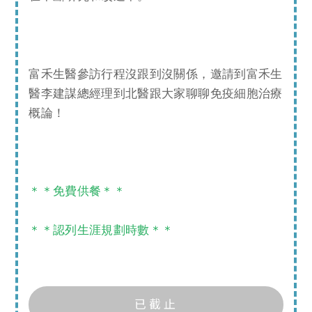
富禾生醫參訪行程沒跟到沒關係，邀請到富禾生
醫李建謀總經理到北醫跟大家聊聊免疫細胞治療
概論！
＊＊免費供餐＊＊
精
＊＊認列生涯規劃時數＊＊
準
檢
驗
知
已截止