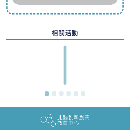
多
少
?
虛
相關活動
擬
實
驗
室
介
紹