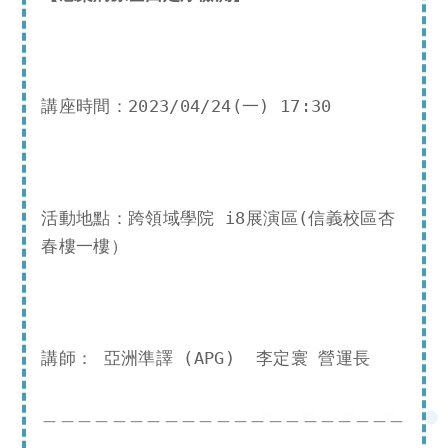
講座時間：2023/04/24(一) 17:30
活動地點：跨領域學院 i8展演區(信義校區杏
春樓一樓）
講師： 亞洲準譯 (APG)  李定寰 營運長
＿＿＿＿＿＿＿＿＿＿＿＿＿＿＿＿＿＿＿＿＿
＿＿＿＿＿＿＿＿＿