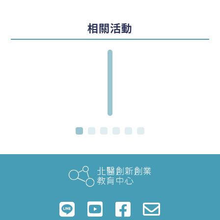
?
虛
相關活動
擬
實
驗
室
介
紹