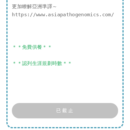
更加瞭解亞洲準譯～
https://www.asiapathogenomics.com/
＊＊免費供餐＊＊
＊＊認列生涯規劃時數＊＊
精
準
檢
驗
知
已截止
多
少