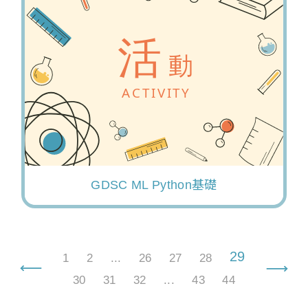
GDSC ML Python基礎
29
1
2
...
26
27
28
30
31
32
...
43
44