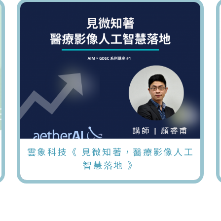
雲象科技《 見微知著，醫療影像人工
智慧落地 》