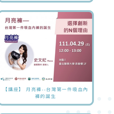
【講座】 月亮褲--台灣第一件吸血內
褲的誕生