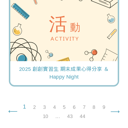
2025 創創實習生 期末成果心得分享 ＆
Happy Night
1
2
3
4
5
6
7
8
9
10
...
43
44