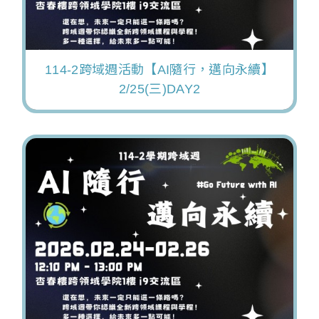
114-2跨域週活動【AI隨行，邁向永續】
2/25(三)DAY2