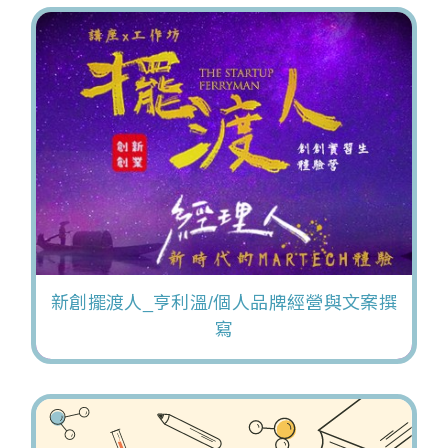
新創擺渡人_亨利溫/個人品牌經營與文案撰
寫