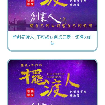
新創擺渡人_不可或缺創業元素：領導力訓
練