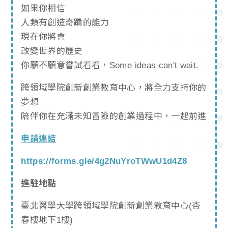
如果你相信
人類有創造奇蹟的能力
現在你將會
改變世界的歷史
你願不願意嘗試看看，Some ideas can't wait.
跨領域學院創新創業教育中心，將全力支持你的
夢想
陪伴你在充滿未知冒險的創業過程中，一起前進
申請連結
https://forms.gle/4g2NuYroTWwU1d4Z8
進駐地點
臺北醫學大學跨領域學院創新創業教育中心(杏
春樓地下1樓)