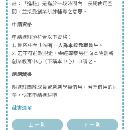
註：「進駐」是指於一段時間內，長期使用空
間，並接受創業訓練輔導之意思。
申請資格
申請進駐須符合以下資格：
1. 團隊中至少須
有一人為本校教職員生
。
2. 若不符前款規定，需經專案另行向本院創新
創業教育中心（下稱本中心）申請之。
創創藏書
限進駐團隊成員或創創學員借用，若想借用的同
學，快來申請進駐吧
藏書清單
上一則
下一則