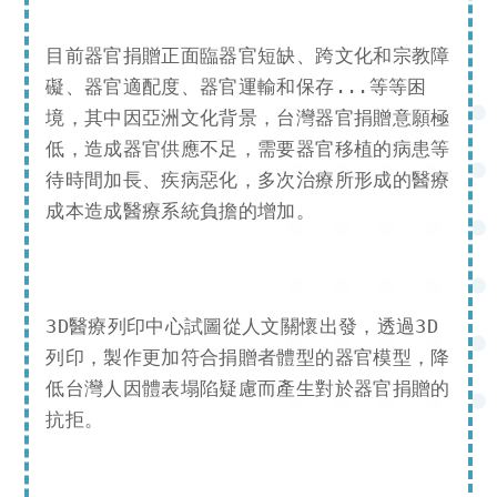
目前器官捐贈正面臨器官短缺、跨文化和宗教障
礙、器官適配度、器官運輸和保存...等等困
境，其中因亞洲文化背景，台灣器官捐贈意願極
低，造成器官供應不足，需要器官移植的病患等
全
待時間加長、疾病惡化，多次治療所形成的醫療
球
成本造成醫療系統負擔的增加。
生
醫
新
創
3D醫療列印中心試圖從人文關懷出發，透過3D
人
列印，製作更加符合捐贈者體型的器官模型，降
才
低台灣人因體表塌陷疑慮而產生對於器官捐贈的
需
抗拒。
求
趨