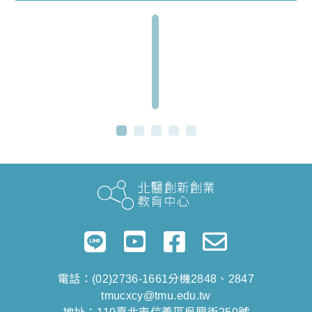
才
需
求
走
向
電話：(02)2736-1661分機2848、2847
tmucxcy@tmu.edu.tw