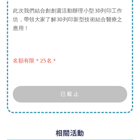
勢
ㄧ
此次我們結合創創週活動辦理小型3D列印工作
從
坊，帶領大家了解3D列印新型技術結合醫療之
全
應用！
球
生
技
領
名額有限＊25名＊
域
投
資
趨
已截止
勢
，
探
知
相關活動
人