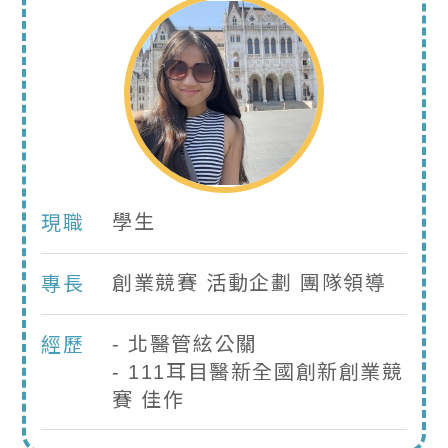
學生
現職
創業競賽 活動企劃 團隊領導
專長
- 北醫管絃公關
經歷
- 111耳目醫新全國創新創業競
賽 佳作