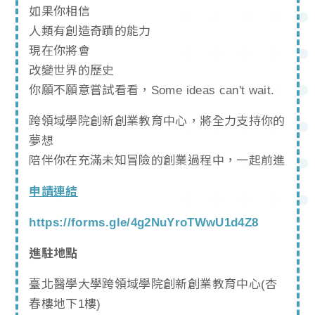
如果你相信
人類有創造奇蹟的能力
現在你將會
改變世界的歷史
你願不願意嘗試看看，Some ideas can't wait.
跨領域學院創新創業教育中心，將全力支持你的
夢想
陪伴你在充滿未知冒險的創業過程中，一起前進
申請連結
https://forms.gle/4g2NuYroTWwU1d4Z8
進駐地點
臺北醫學大學跨領域學院創新創業教育中心(杏
春樓地下1樓)