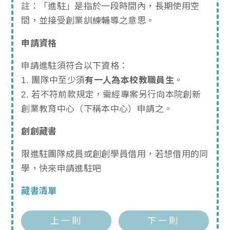
註：「進駐」是指於一段時間內，長期使用空
間，並接受創業訓練輔導之意思。
申請資格
申請進駐須符合以下資格：
1. 團隊中至少須
有一人為本校教職員生
。
2. 若不符前款規定，需經專案另行向本院創新
創業教育中心（下稱本中心）申請之。
創創藏書
限進駐團隊成員或創創學員借用，若想借用的同
學，快來申請進駐吧
藏書清單
上一則
下一則