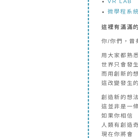
VR LAB
微學程系
這裡有滿滿
你/你們，曾
用大家都熟
世界只會發
而用創新的
這改變發生
創造新的想
這並非是一
如果你相信
人類有創造
現在你將會