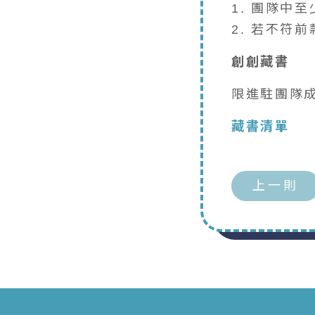
1. 團隊中至
2. 若不符
創創藏書
限進駐團隊
藏書清單
上一則