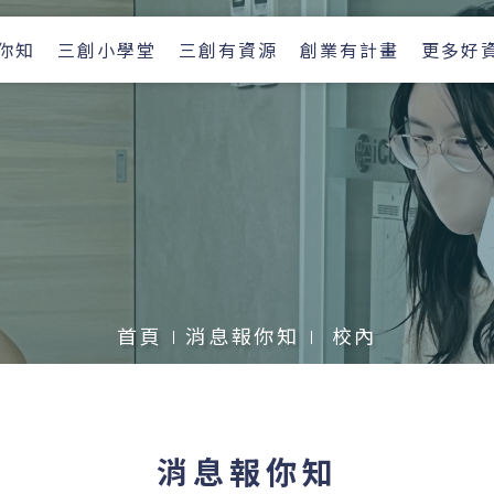
你知
三創小學堂
三創有資源
創業有計畫
更多好
首頁
消息報你知
校內
消息報你知