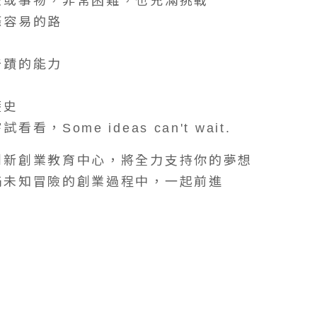
法或事物，非常困難，也充滿挑戰
條容易的路
奇蹟的能力
歷史
看，Some ideas can't wait.
創新創業教育中心，將全力支持你的夢想
滿未知冒險的創業過程中，一起前進