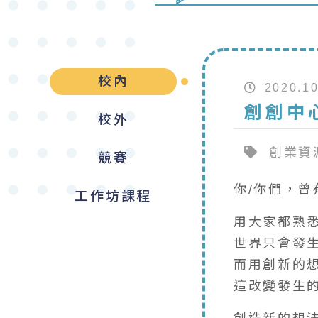
校內
2020.10
創創中
校外
創業資
競賽
你/你們，曾
工作坊課程
用大家都熟
世界只會發
而用創新的
這改變發生