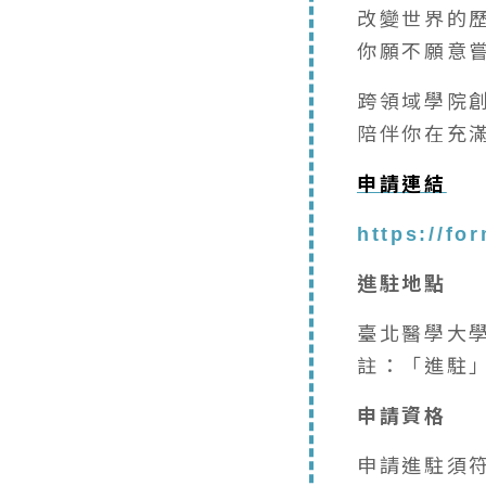
改變世界的
你願不願意嘗試看
跨領域學院
陪伴你在充
申請連結
https://f
進駐地點
臺北醫學大學
註：「進駐
申請資格
申請進駐須