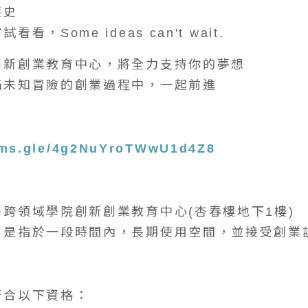
歷史
看，Some ideas can't wait.
創新創業教育中心，將全力支持你的夢想
滿未知冒險的創業過程中，一起前進
orms.gle/4g2NuYroTWwU1d4Z8
跨領域學院創新創業教育中心(杏春樓地下1樓)
」是指於一段時間內，長期使用空間，並接受創業
符合以下資格：