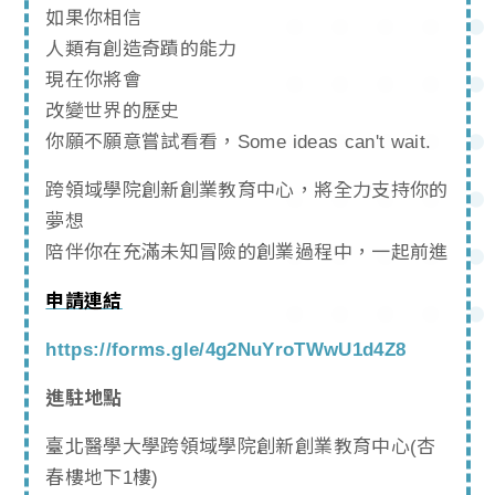
如果你相信
人類有創造奇蹟的能力
現在你將會
改變世界的歷史
你願不願意嘗試看看，Some ideas can't wait.
跨領域學院創新創業教育中心，將全力支持你的
夢想
陪伴你在充滿未知冒險的創業過程中，一起前進
申請連結
https://forms.gle/4g2NuYroTWwU1d4Z8
進駐地點
臺北醫學大學跨領域學院創新創業教育中心(杏
春樓地下1樓)