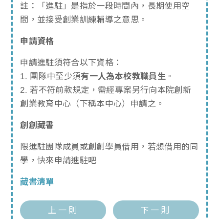
註：「進駐」是指於一段時間內，長期使用空
間，並接受創業訓練輔導之意思。
申請資格
申請進駐須符合以下資格：
1. 團隊中至少須
有一人為本校教職員生
。
2. 若不符前款規定，需經專案另行向本院創新
創業教育中心（下稱本中心）申請之。
創創藏書
限進駐團隊成員或創創學員借用，若想借用的同
學，快來申請進駐吧
藏書清單
上一則
下一則