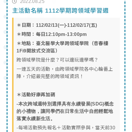
2022.08.25
主活動名稱 1112學期跨領域學習週
＊日期：112/02/13(一)-112/02/17(五)
＊時間：每日12:10pm-13:00pm
＊地點：臺北醫學大學跨領域學院（杏春樓
1Fi9開放式交流區）
跨領域學院是什麼？可以邊玩邊學嗎？
一連五天的活動，由跨領域學院各中心輪番上
陣，介紹最完整的跨領域資訊！
＊活動好康再加碼
-
本次跨域週特別選擇具有永續發展
(SDG)
概念
的小禮物，讓同學們在日常生活中自然輕鬆地
落實永續新生活。
-每場活動預先報名＋活動實際參與，當天前30