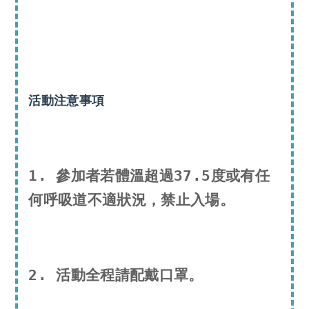
活動注意事項
1. 參加者若體溫超過37.5度或有任
何呼吸道不適狀況，禁止入場。
i
2. 活動全程請配戴口罩。
-
C