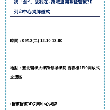
3
我「創
」故我在-跨域週開幕暨醫療3D
列印中心揭牌儀式
時間：09/13(二
)
12:10-13:00
地點：臺北醫學大學跨領域學院 杏春樓1Fi9開放式
交流區
•
醫療醫療3D列印中心揭牌