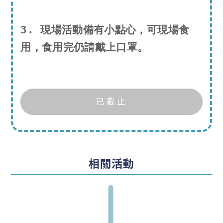
o
l
3. 現場活動備有小點心，可現場食
l
用，食用完仍請戴上口罩。
e
g
e
G
o
已截止
t
y
o
u
相關活動
r
b
a
c
k