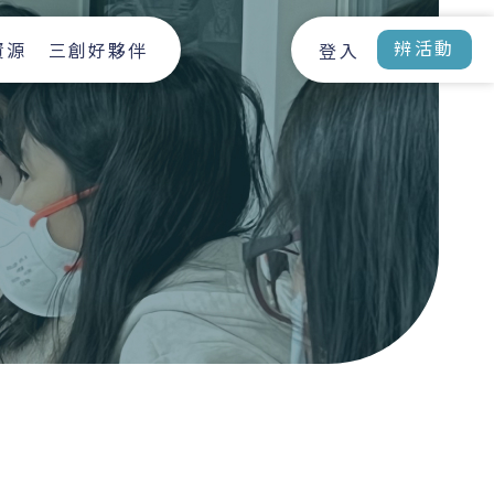
辨活動
資源
三創好夥伴
登入