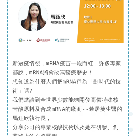
新冠疫情後，mRNA疫苗一炮而紅，許多專家
都說，mRNA將會改寫醫療歷史！

想知道為什麼人們把mRNA稱為「劃時代的技
術」嗎?

我們邀請到全世界少數能夠開發高價特殊核
苷酸原料及合成mRNA的廠商--希居芙生醫的
馬鈺欣執行長，

分享公司的專業核酸技術以及她在研發、創