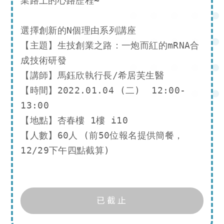
業路上的心路歷程~

選擇創新的N個理由系列講座

【主題】生技創業之路：一炮而紅的mRNA合
成技術研發

【講師】馬鈺欣執行長/希居芙生醫

【時間】2022.01.04 (二)  12:00-
13:00

【地點】杏春樓 1樓 i10

【人數】60人 (前50位報名提供簡餐，
12/29下午四點截算)
已截止