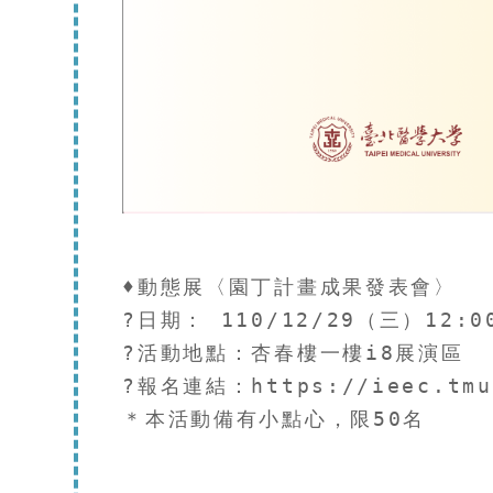
♦️動態展〈園丁計畫成果發表會〉

?日期： 110/12/29（三）12:00
?活動地點：杏春樓一樓i8展演區

?報名連結：https://ieec.tmu.
＊本活動備有小點心，限50名