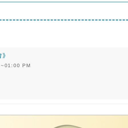
會》
M~01:00 PM
M