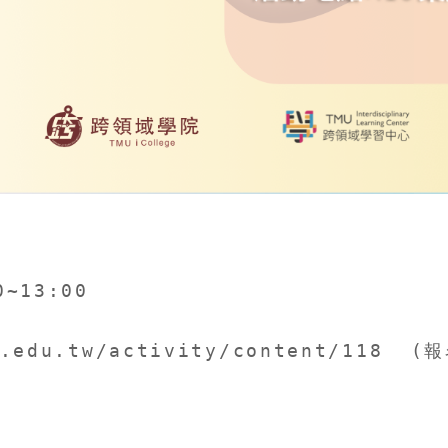
~13:00 

edu.tw/activity/content/118  (報